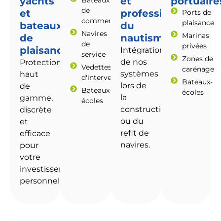
yachts
et
portuaire
de
et
professionnels
Ports de
commerce
plaisance
bateaux
du
Navires
Marinas
de
nautisme
de
privées
plaisance.
Intégration
service
Zones de
de nos
Protection
Vedettes
carénage
systèmes
haut
d'intervention
Bateaux-
lors de
de
Bateaux-
écoles
la
gamme,
écoles
construction
discrète
ou du
et
refit de
efficace
navires.
pour
votre
investissement
personnel.