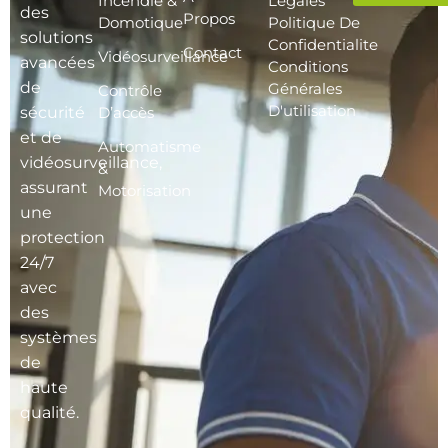
Incendie &
Légales
des
Propos
Domotique
Politique De
solutions
Confidentialite
Contact
Vidéosurveillance
avancées
Conditions
de
Générales
Contrôle
D'utilisation
sécurité
D’accès
et de
Automatisme
vidéosurveillance,
&
assurant
Motorisation
une
protection
24/7
avec
des
systèmes
de
haute
qualité.