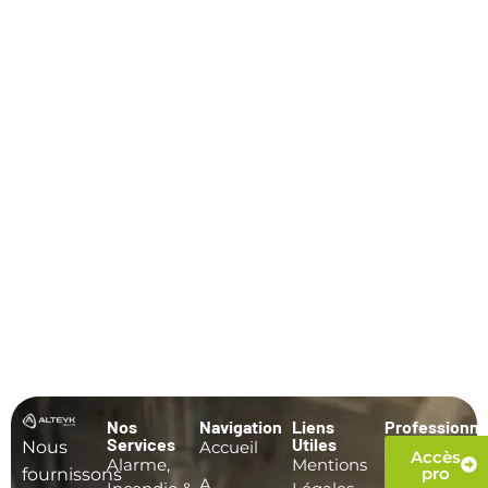
Nos
Navigation
Liens
Professionne
Services
Utiles
Nous
Accueil
Accès
Alarme,
Mentions
pro
fournissons
A