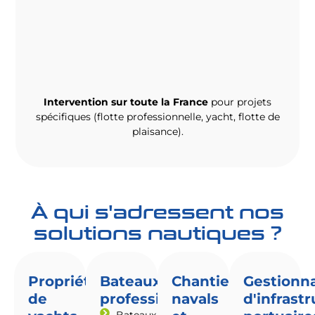
Intervention sur toute la France
pour projets
spécifiques (flotte professionnelle, yacht, flotte de
plaisance).
À qui s'adressent nos
solutions nautiques ?
Propriétaires
Bateaux
Chantiers
Gestionna
de
professionnels
navals
d'infrast
Bateaux