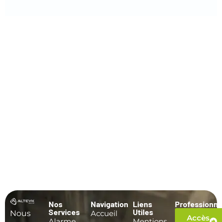
Nos
Navigation
Liens
Professionne
Services
Utiles
Nous
Accueil
Accès
Alarme,
Mentions