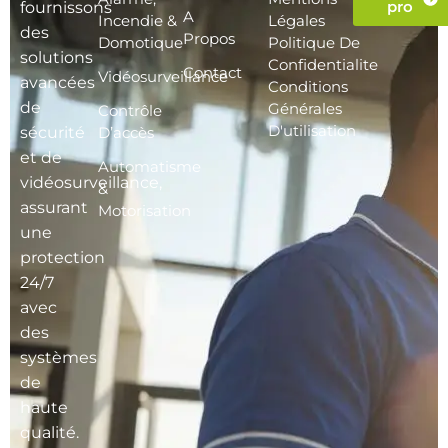
pro
fournissons
A
Incendie &
Légales
des
Propos
Domotique
Politique De
solutions
Confidentialite
Contact
Vidéosurveillance
avancées
Conditions
de
Générales
Contrôle
D'utilisation
sécurité
D’accès
et de
Automatisme
vidéosurveillance,
&
assurant
Motorisation
une
protection
24/7
avec
des
systèmes
de
haute
qualité.